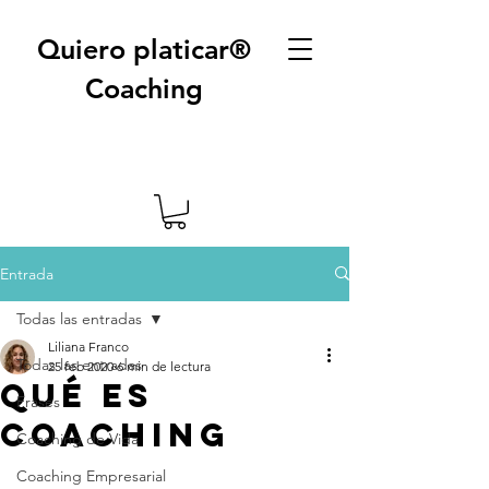
Quiero platicar®
Coaching
Entrada
Todas las entradas
Liliana Franco
Todas las entradas
25 feb 2020
6 min de lectura
Qué es
Frases
coaching
Coaching de Vida
Coaching Empresarial