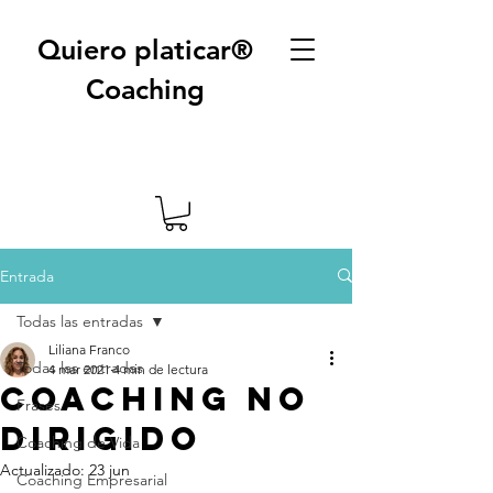
Quiero platicar®
Coaching
Entrada
Todas las entradas
Liliana Franco
Todas las entradas
4 mar 2021
4 min de lectura
Coaching no
Frases
dirigido
Coaching de Vida
Actualizado:
23 jun
Coaching Empresarial