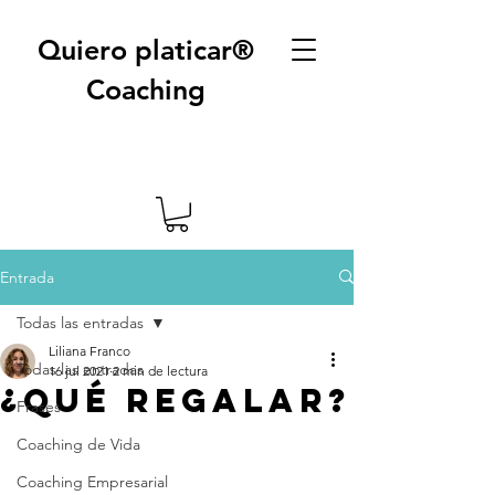
Quiero platicar®
Coaching
Entrada
Todas las entradas
Liliana Franco
Todas las entradas
16 jul 2021
2 min de lectura
¿Qué regalar?
Frases
Coaching de Vida
Coaching Empresarial