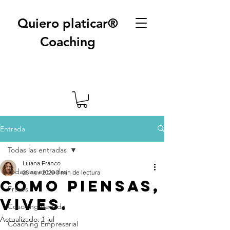
Quiero platicar®
Coaching
Entrada
Todas las entradas
Liliana Franco
Todas las entradas
28 nov 2020
3 min de lectura
Como piensas,
Frases
vives.
Coaching de Vida
Actualizado:
1 jul
Coaching Empresarial