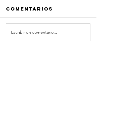
Comentarios
Escribir un comentario...
De qué te
Las
alimentas
declara
y el coa