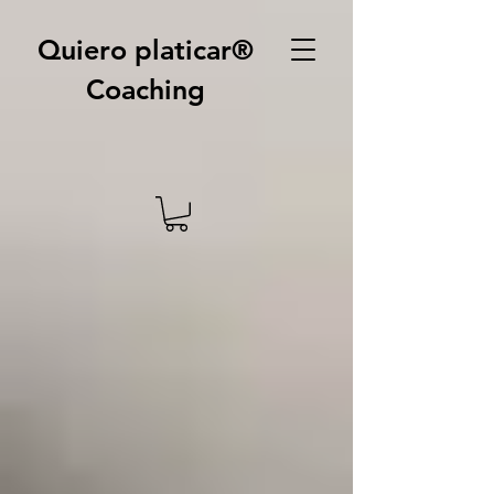
Quiero platicar®
Coaching