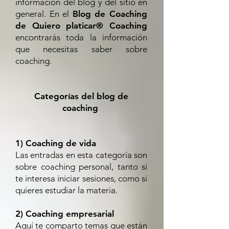
información del blog y del sitio en
general. En el
Blog de Coaching
de Quiero platicar® Coaching
encontrarás toda la información
que necesitas saber sobre
coaching.
Categorías del blog de
coaching
1) Coaching de vida
Las entradas en esta categoría son
sobre coaching personal, tanto si
te interesa iniciar sesiones, como si
quieres estudiar la materia.
2) Coaching empresarial
Aquí te comparto temas que están