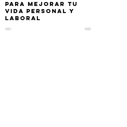
Liliana Franco
18 ago 2025
Ejercicio de
AutoCoaching: Los
Pilares del
Autoconocimiento
para Mejorar tu
Vida Personal y
Laboral