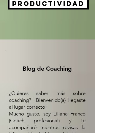
Productividad
Blog de Coaching
¿Quieres saber más sobre
coaching? ¡Bienvenido(a) llegaste
al lugar correcto!
Mucho gusto, soy Liliana Franco
(Coach profesional) y te
acompañaré mientras revisas la