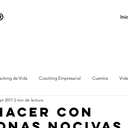
®
Inic
ching de Vida
Coaching Empresarial
Cuentos
Vid
pt 2017
2 min de lectura
hacer con
onas nocivas