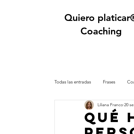
Quiero platicar
Coaching
Todas las entradas
Frases
Coa
Liliana Franco
20 se
Qué 
pers