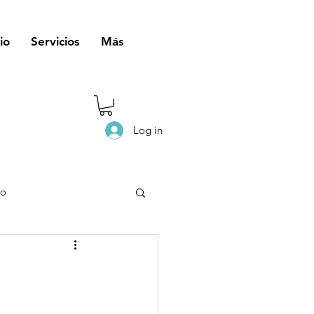
io
Servicios
Más
Log in
eo