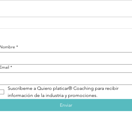
Adictos a la
El
te
tragedia
mo
Nombre
*
Email
*
Suscríbeme a Quiero platicar® Coaching para recibir 
información de la industria y promociones.
Enviar