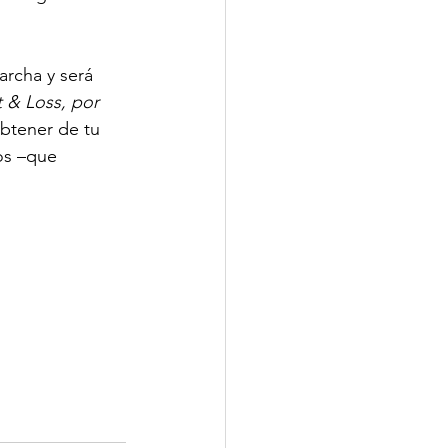
archa y será 
t & Loss, por 
obtener de tu 
os –que 