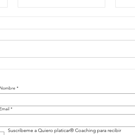
Paso 5 para
Pa
emprender
em
Nombre
*
Email
*
Suscríbeme a Quiero platicar® Coaching para recibir 