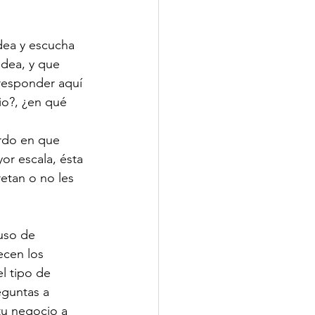
dea y escucha 
dea, y que 
responder aquí 
io?, ¿en qué 
erdo en que 
or escala, ésta 
retan o no les 
uso de 
ecen los 
l tipo de 
eguntas a 
tu negocio a 