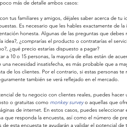
poco más de detalle ambos casos:
con tus familiares y amigos, déjales saber acerca de tu i
uestas. Es necesario que les hables exactamente de la i
imentación honesta. Algunas de las preguntas que debes 
a idea?, ¿comprarías el producto o contratarías el servic
 no?, ¿qué precio estarías dispuesto a pagar?
istar a 10 o 15 personas, la mayoría de ellas están de acu
 una necesidad insatisfecha, es más probable que a may
a de los clientes. Por el contrario, si estas personas te 
eguramente también se verá reflejado en el mercado.  
otencial de tu negocio con clientes reales, puedes hacer 
osto o gratuitas como 
monkey survey
 o aquellas que ofr
áginas de internet. En estos casos, puedes seleccionar e
esa que responda la encuesta, así como el número de pr
os de esta encuesta te ayudarán a validar el potencial de 