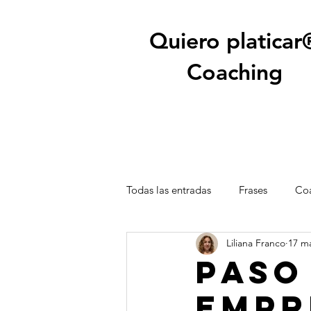
Quiero platicar
Coaching
Todas las entradas
Frases
Coa
Liliana Franco
17 m
Paso
empr