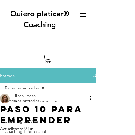
Quiero platicar®
Coaching
Entrada
Todas las entradas
Liliana Franco
Todas las entradas
29 jul 2017
1 min de lectura
Paso 10 para
Frases
emprender
Coaching de Vida
Actualizado:
9 jun
Coaching Empresarial