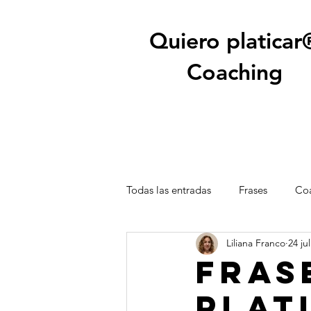
Quiero platicar
Coaching
Todas las entradas
Frases
Coa
Liliana Franco
24 ju
Fras
plat