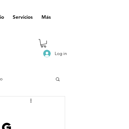
io
Servicios
Más
Log in
eo
ng