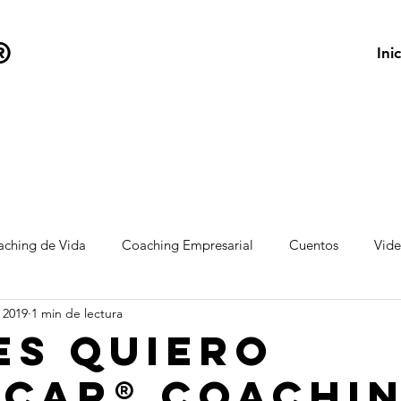
®
Inic
ching de Vida
Coaching Empresarial
Cuentos
Vid
l 2019
1 min de lectura
es Quiero
icar® Coachi