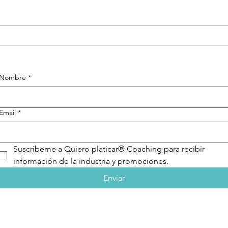
Frases Quiero
Fr
platicar®
pl
Coaching
Co
Nombre
*
Email
*
Suscríbeme a Quiero platicar® Coaching para recibir 
información de la industria y promociones.
Enviar