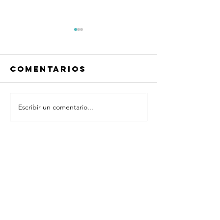
Comentarios
Escribir un comentario...
Frases
Frases
Quiero
Quiero
platicar®
platicar
Coaching
Coachin