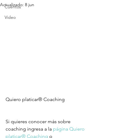
Actualizado:
8 jun
Cuentos
Video
Quiero platicar® Coaching
Si quieres conocer más sobre 
coaching ingresa a la 
página Quiero 
platicar® Coaching
 o 