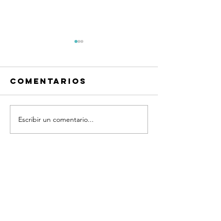
Comentarios
Escribir un comentario...
Frases
Frases
Quiero
Quiero
platicar®
platicar
Coaching
Coachin