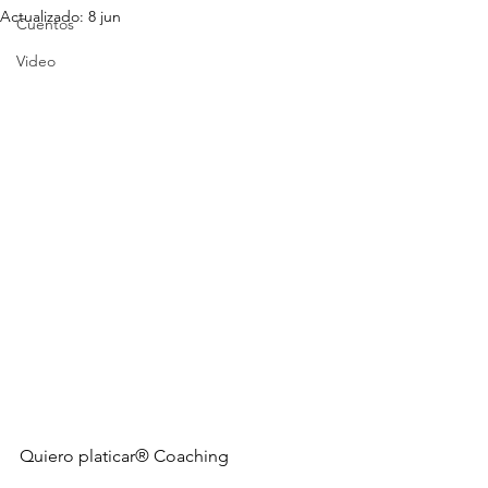
Actualizado:
8 jun
Cuentos
Video
Quiero platicar® Coaching