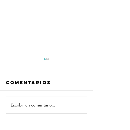
Comentarios
Escribir un comentario...
Frases
Frases
Quiero
Quiero
platicar®
platicar
Coaching
Coachin