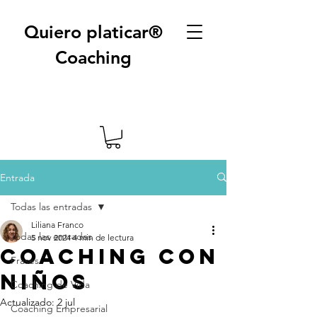
Quiero platicar®
Coaching
Entrada
Todas las entradas
Liliana Franco
Todas las entradas
5 nov 2024
4 min de lectura
Coaching con
Frases
niños
Coaching de Vida
Actualizado:
2 jul
Coaching Empresarial