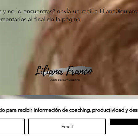
 y no lo encuentras? envía un mail a
liliana@quier
mentarios al final de la página.
tio para recibir información de coaching, productividad y desa