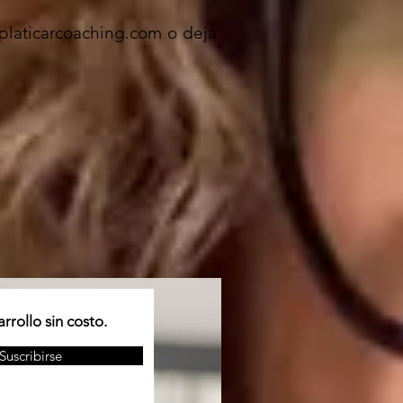
oplaticarcoaching.com
o deja
rrollo sin costo.
Suscribirse