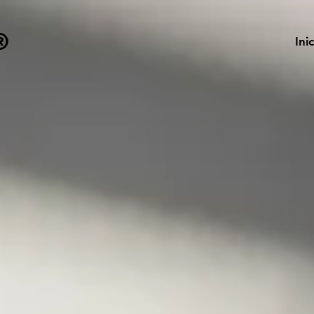
®
Inic