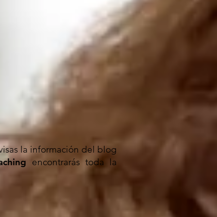
isas la información del blog
aching
encontrarás toda la