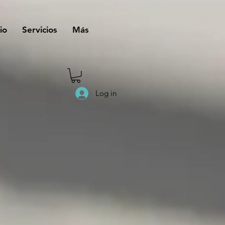
io
Servicios
Más
Log in