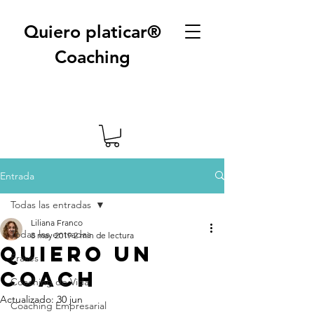
Quiero platicar®
Coaching
Entrada
Todas las entradas
Liliana Franco
Todas las entradas
8 may 2019
2 min de lectura
Quiero un
Frases
coach
Coaching de Vida
Actualizado:
30 jun
Coaching Empresarial