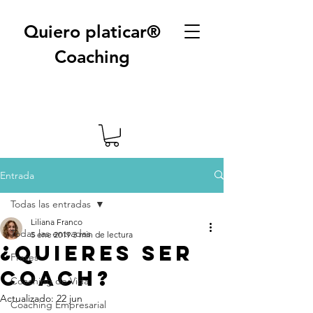
Quiero platicar®
Coaching
Entrada
Todas las entradas
Liliana Franco
Todas las entradas
5 ene 2019
3 min de lectura
¿Quieres ser
Frases
coach?
Coaching de Vida
Actualizado:
22 jun
Coaching Empresarial