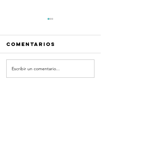
Comentarios
Escribir un comentario...
Frases
Frases
Quiero
Quiero
platicar®
platicar
Coaching
Coachin