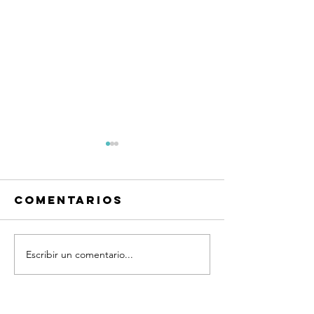
Comentarios
Escribir un comentario...
Disciplina vs
talento:
Coachin
entrenando
Organiz
la
Qué Es,