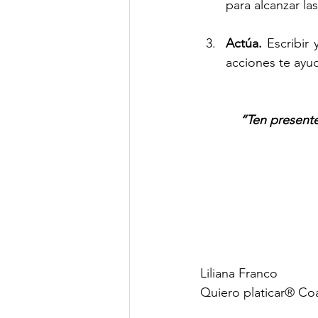
para alcanzar la
Actúa.
 Escribir
acciones te ayud
“Ten presente
Liliana Franco
Quiero platicar® Co