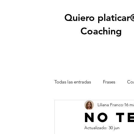
Quiero platicar
Coaching
Todas las entradas
Frases
Coa
Liliana Franco
16 m
No t
Actualizado:
30 jun