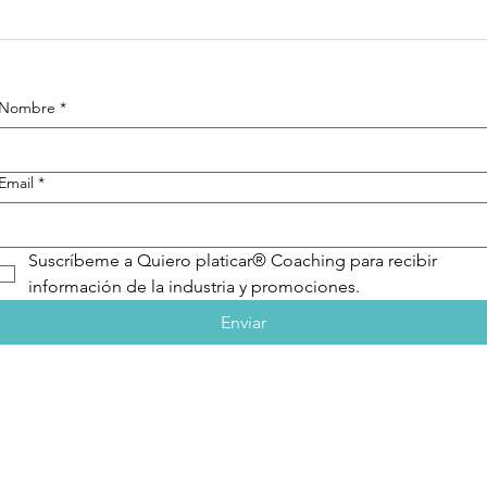
Cómo
10
desarrollar
tr
disciplina: 10
tu
Nombre
*
estrategias
pr
prácticas para
lograr tus
Email
*
metas
Suscríbeme a Quiero platicar® Coaching para recibir 
información de la industria y promociones.
Enviar