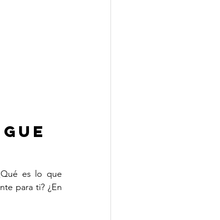
igue
¿Qué es lo que 
e para ti? ¿En 