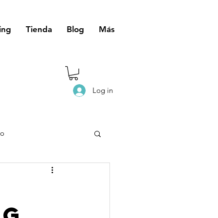
ing
Tienda
Blog
Más
Log in
eo
ng