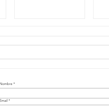
Frases Quiero
Fr
platicar®
pl
Coaching
Co
Nombre
*
Email
*