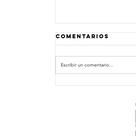
Comentarios
Escribir un comentario...
Frases Quiero
platicar®
Coaching