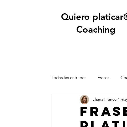
Quiero platicar
Coaching
Todas las entradas
Frases
Coa
Liliana Franco
4 ma
Fras
plat