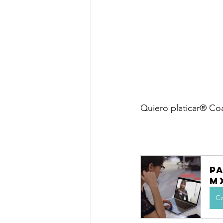
Quiero platicar® Co
P
M
Co