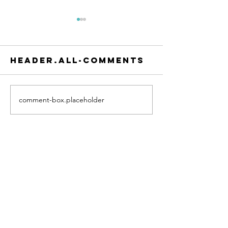
header.all-comments
comment-box.placeholder
Frases
Frases
Quiero
Quiero
platicar®
platicar
Coaching
Coachin