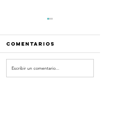
Comentarios
Escribir un comentario...
Frases
Frases
Quiero
Quiero
platicar®
platicar
Coaching
Coachin