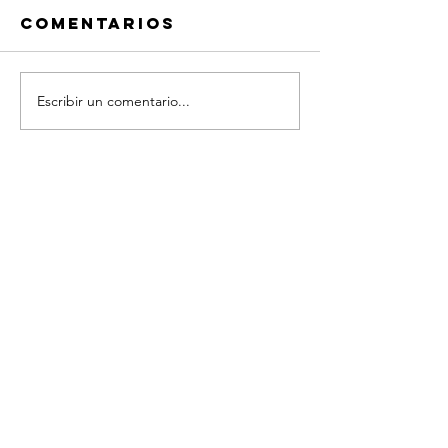
Comentarios
Escribir un comentario...
Frases
Frases
Quiero
Quiero
platicar®
platicar
Coaching
Coachin