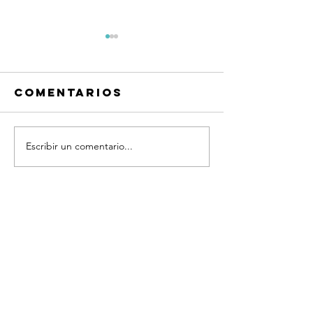
Comentarios
Escribir un comentario...
Frases
Frases
Quiero
Quiero
platicar®
platicar
Coaching
Coachin