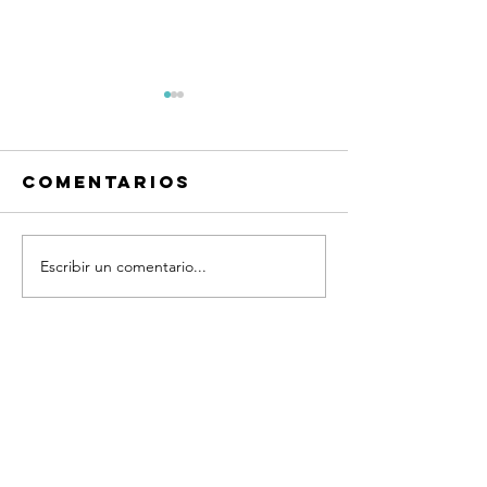
Comentarios
Escribir un comentario...
Frases
Frases
Quiero
Quiero
platicar®
platicar
Coaching
Coachin