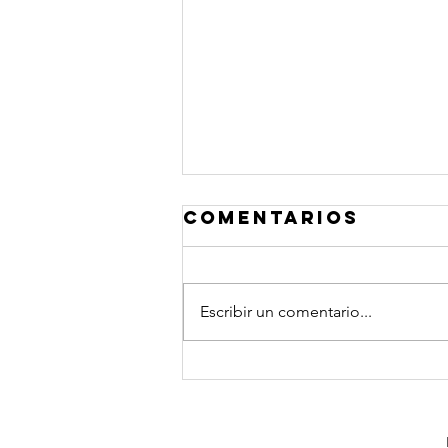
Comentarios
Escribir un comentario...
Frases Quiero
platicar®
Coaching