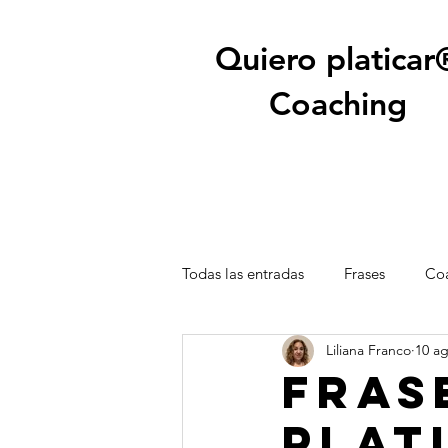
Quiero platicar
Coaching
Todas las entradas
Frases
Coa
Liliana Franco
10 a
Fras
plat