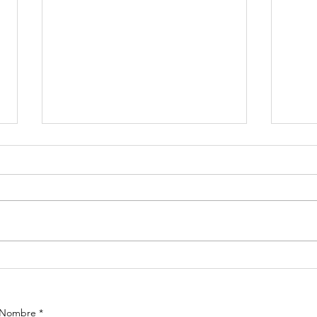
Frases Quiero
Fr
platicar®
pl
Coaching
Co
Nombre
*