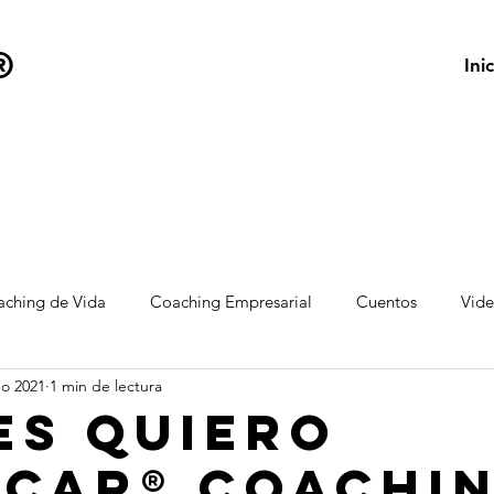
®
Inic
ching de Vida
Coaching Empresarial
Cuentos
Vid
go 2021
1 min de lectura
es Quiero
icar® Coachi