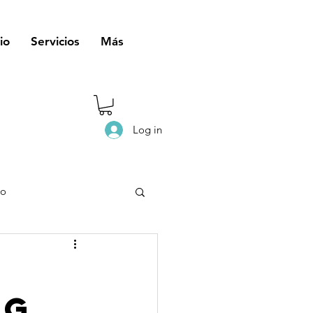
io
Servicios
Más
Log in
eo
ng