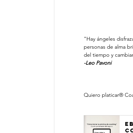
"Hay ángeles disfra
personas de alma bri
del tiempo y cambian
-Leo Pavoni
Quiero platicar® Co
e
c