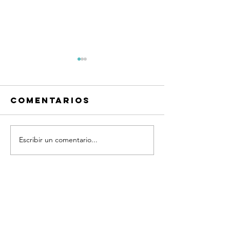
Comentarios
Escribir un comentario...
Frases
Frases
Quiero
Quiero
platicar®
platicar
Coaching
Coachin