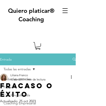
Quiero platicar®
Coaching
Entrada
Todas las entradas
Liliana Franco
Todas las entradas
15 abr 2017
1 min de lectura
Fracaso o
Frases
éxito
Coaching de Vida
Actualizado:
25 oct 2023
Coaching Empresarial