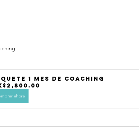
aching
aquete 1 mes de Coaching
X$2,800.00
mprar ahora