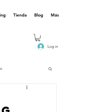
ing
Tienda
Blog
Más
Log in
eo
ng