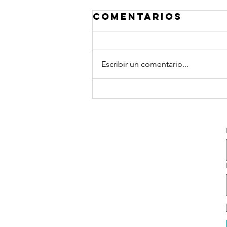
Comentarios
Escribir un comentario...
Frases Quiero
platicar®
Coaching