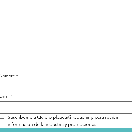
Frases Quiero
Fr
platicar®
pl
Coaching
Co
Nombre
*
Email
*
Suscríbeme a Quiero platicar® Coaching para recibir 
información de la industria y promociones.