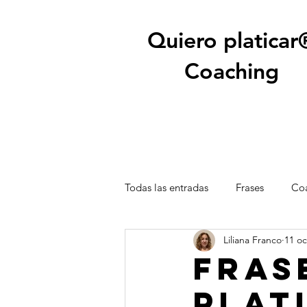
Quiero platicar
Coaching
Todas las entradas
Frases
Coa
Liliana Franco
11 oc
Fras
plat