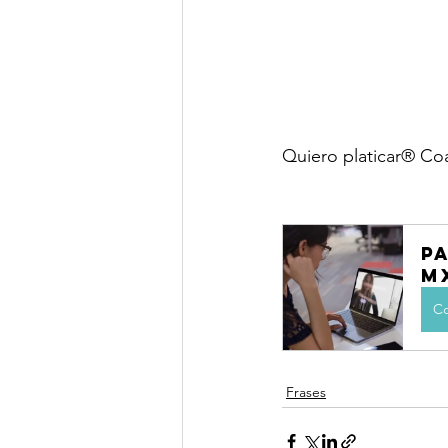
Quiero platicar® Co
P
M
Co
Frases