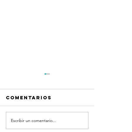
Comentarios
Escribir un comentario...
Frases
Frases
Quiero
Quiero