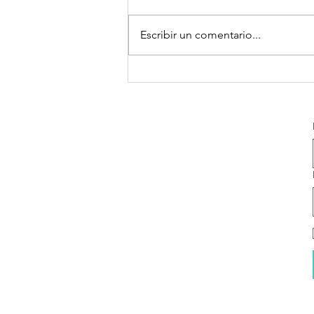
Escribir un comentario...
Frases Quiero
platicar®
Coaching