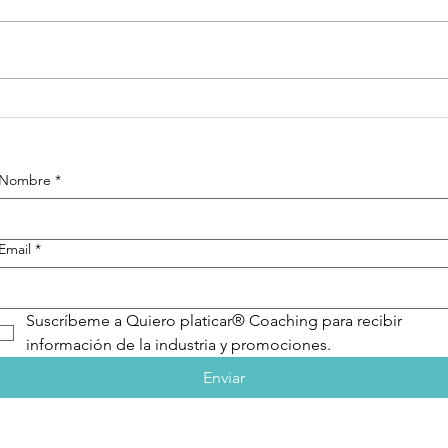
Frases Quiero
Fr
platicar®
pl
Coaching
Co
Nombre
*
Email
*
Suscríbeme a Quiero platicar® Coaching para recibir 
información de la industria y promociones.
Enviar