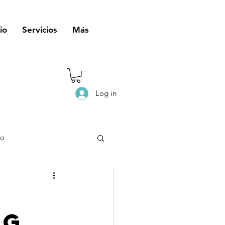
io
Servicios
Más
Log in
eo
ng