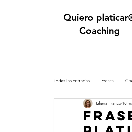
Quiero platicar
Coaching
Todas las entradas
Frases
Coa
Liliana Franco
18 m
Fras
plat