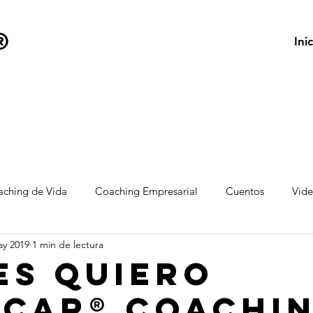
®
Inic
ching de Vida
Coaching Empresarial
Cuentos
Vid
ay 2019
1 min de lectura
es Quiero
icar® Coachi