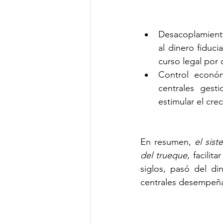
Desacoplamiento
al dinero fiduc
curso legal por
Control económ
centrales gesti
estimular el cre
En resumen, 
el sis
del trueque
, facilit
siglos, pasó del di
centrales desempeña