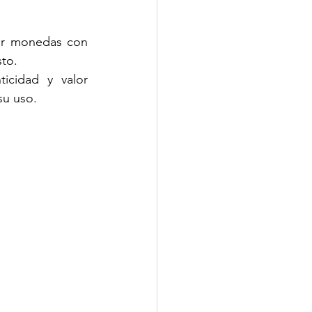
ar monedas con 
sto.
icidad y valor 
su uso.