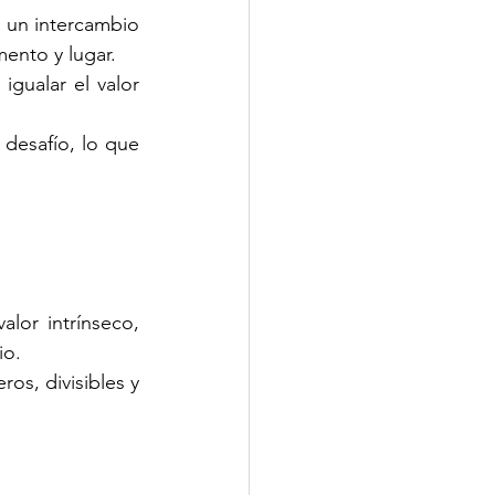
 un intercambio 
ento y lugar.
gualar el valor 
desafío, lo que 
lor intrínseco, 
io.
os, divisibles y 