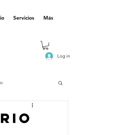
io
Servicios
Más
Log in
eo
rio