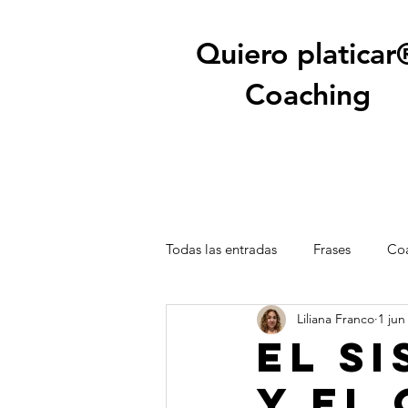
Quiero platicar
Coaching
Todas las entradas
Frases
Coa
Liliana Franco
1 jun
El S
y el