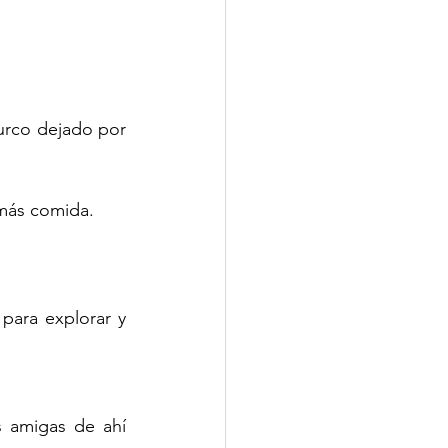
rco dejado por 
 más comida.
ara explorar y 
 amigas de ahí 