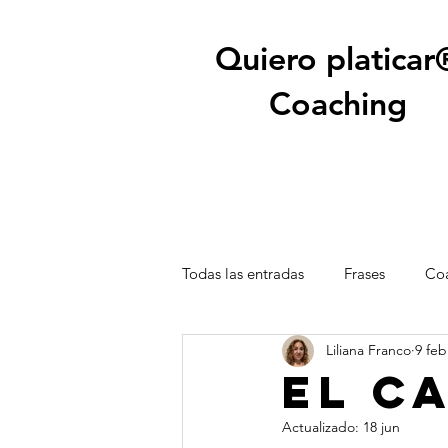
Quiero platicar
Coaching
Todas las entradas
Frases
Coa
Liliana Franco
9 feb
El c
Actualizado:
18 jun