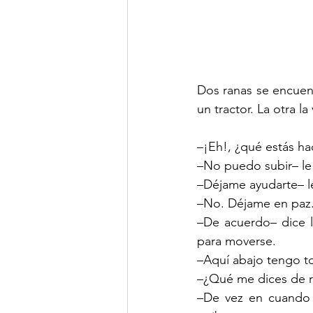
Dos ranas se encuen
un tractor. La otra la 
–¡Eh!, ¿qué estás ha
–No puedo subir– le 
–Déjame ayudarte– le
–No. Déjame en paz.
–De acuerdo– dice l
para moverse.
–Aquí abajo tengo t
–¿Qué me dices de re
–De vez en cuando b