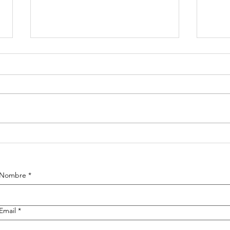
El verdadero
El
valor del
bo
anillo
Nombre
*
Email
*