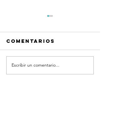
Comentarios
Amor
Escribir un comentario...
La pará
del coli