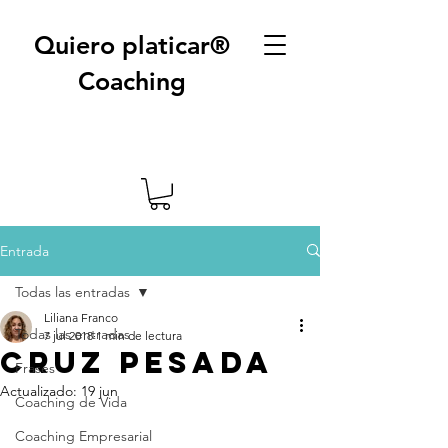
Quiero platicar®
Coaching
Entrada
Todas las entradas
Liliana Franco
Todas las entradas
7 jul 2018
1 min de lectura
Cruz pesada
Frases
Actualizado:
19 jun
Coaching de Vida
Coaching Empresarial