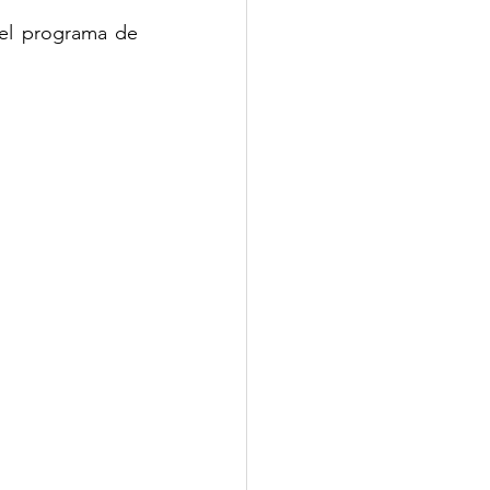
Si quieres potenciar tu liderazgo a través del coaching, te invito a revisar el programa de 