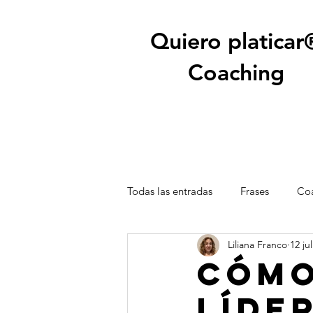
Quiero platicar
Coaching
Todas las entradas
Frases
Coa
Liliana Franco
12 ju
Cómo
líde