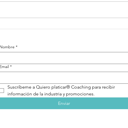
Cómo funciona
el coaching
Nombre
*
Email
*
Suscríbeme a Quiero platicar® Coaching para recibir 
información de la industria y promociones.
Enviar