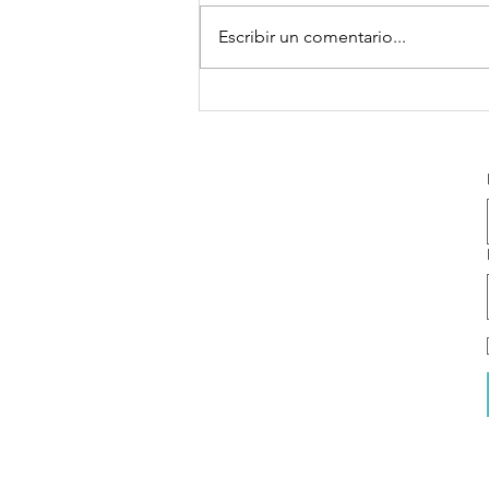
Escribir un comentario...
Qué pasa en la
primera sesión
de coaching