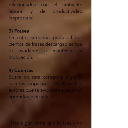
relacionados con el ambiente
laboral y de productividad
empresarial.
3) Frases
En esta categoría podrás filtrar
cientos de frases descargables que
te ayudarán a mantener la
motivación.
4) Cuentos
Busca en esta categoría algunos
cuentos populares de diferentes
autores que te ayudarán a sacar un
aprendizaje de vida.
¿Hay algún tema que buscas y no