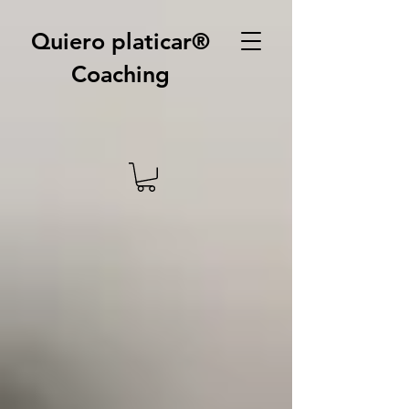
Quiero platicar®
Coaching