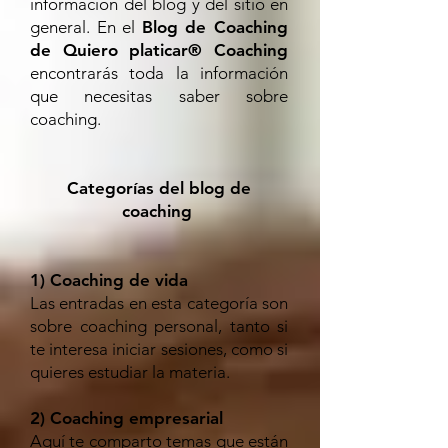
información del blog y del sitio en
general. En el
Blog de Coaching
de Quiero platicar® Coaching
encontrarás toda la información
que necesitas saber sobre
coaching.
Categorías del blog de
coaching
1) Coaching de vida
Las entradas en esta categoría son
sobre coaching personal, tanto si
te interesa iniciar sesiones, como si
quieres estudiar la materia.
2) Coaching empresarial
Aquí te comparto temas que están