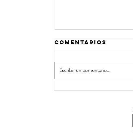
Comentarios
Escribir un comentario...
Frases Quiero
platicar®
Coaching