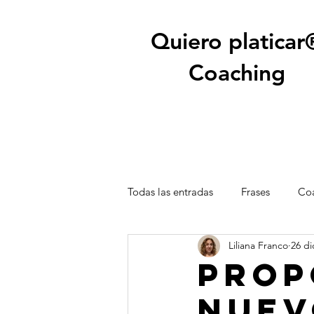
Quiero platicar
Coaching
Todas las entradas
Frases
Coa
Liliana Franco
26 di
Prop
nuev