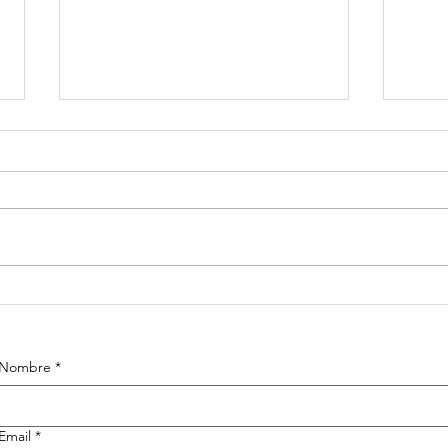
Frases Quiero
Fr
platicar®
pl
Coaching
Co
Nombre
*
Email
*