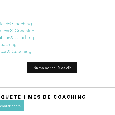
ticar® Coaching
aticar® Coaching
aticar® Coaching
Coaching
icar® Coaching
Nuevo por aquí? da clic
aquete 1 mes de Coaching
mprar ahora