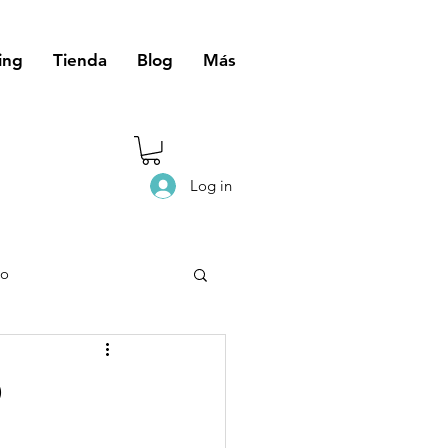
ing
Tienda
Blog
Más
Log in
eo
o