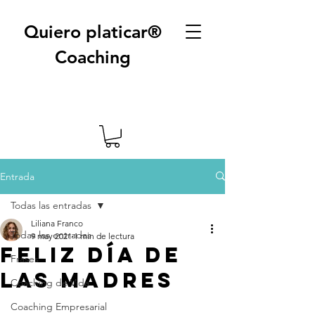
Quiero platicar®
Coaching
Entrada
Todas las entradas
Liliana Franco
Todas las entradas
9 may 2021
1 min de lectura
Feliz día de
Frases
las Madres
Coaching de Vida
Coaching Empresarial