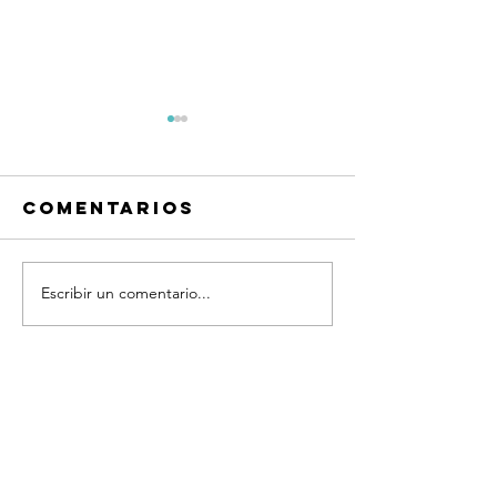
Comentarios
Escribir un comentario...
¿Qué te hace
Qué es
feliz?
coachin