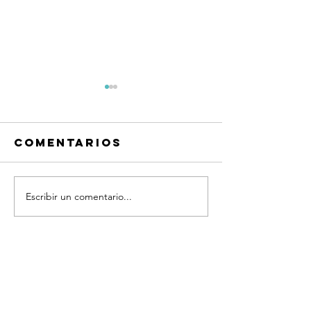
Comentarios
Escribir un comentario...
Más allá de
¿Qué te 
juicios
feliz?