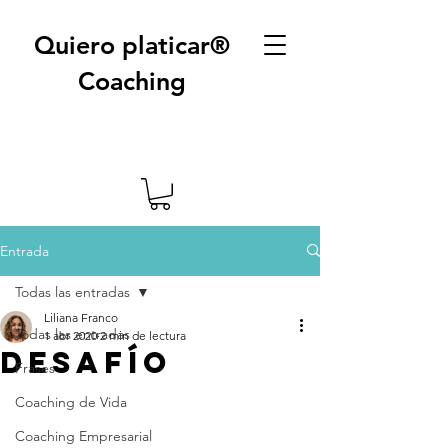
Quiero platicar®
Coaching
Entrada
Todas las entradas
Liliana Franco
Todas las entradas
1 abr 2020
2 min de lectura
Desafío
Frases
Coaching de Vida
Coaching Empresarial